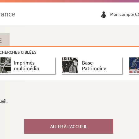
rance
Mon compte C
E
CHERCHES CIBLÉES
Imprimés
Base
multimédia
Patrimoine
ueil.
ALLER À L'ACCUEIL