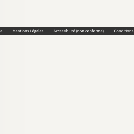
te
Mentions Légales
Accessibilité (non conforme)
Conditions 