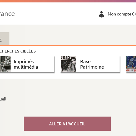
rance
Mon compte C
E
CHERCHES CIBLÉES
Imprimés
Base
multimédia
Patrimoine
ueil.
ALLER À L'ACCUEIL