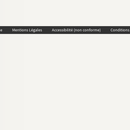
te
Mentions Légales
Accessibilité (non conforme)
Conditions 