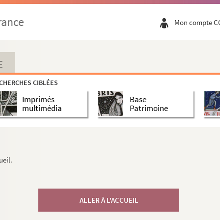
rance
Mon compte C
E
CHERCHES CIBLÉES
Imprimés
Base
multimédia
Patrimoine
ueil.
ALLER À L'ACCUEIL