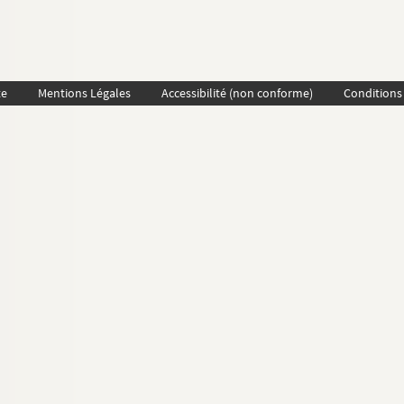
te
Mentions Légales
Accessibilité (non conforme)
Conditions 