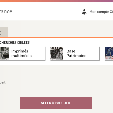
rance
Mon compte C
E
CHERCHES CIBLÉES
Imprimés
Base
multimédia
Patrimoine
ueil.
ALLER À L'ACCUEIL