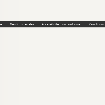
te
Mentions Légales
Accessibilité (non conforme)
Conditions 