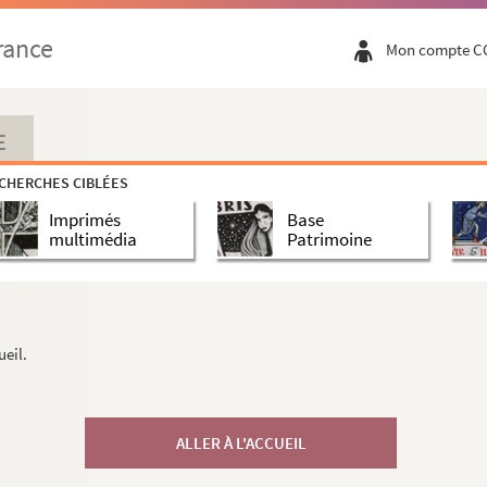
rance
Mon compte C
E
CHERCHES CIBLÉES
Imprimés
Base
multimédia
Patrimoine
ueil.
ALLER À L'ACCUEIL