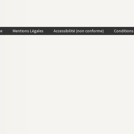
te
Mentions Légales
Accessibilité (non conforme)
Conditions 