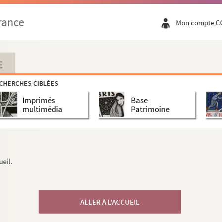
rance
Mon compte C
E
CHERCHES CIBLÉES
Imprimés
Base
multimédia
Patrimoine
ueil.
ALLER À L'ACCUEIL