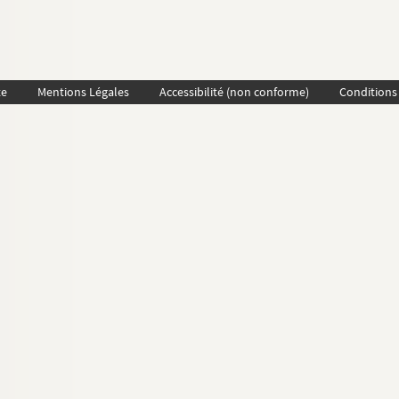
te
Mentions Légales
Accessibilité (non conforme)
Conditions 