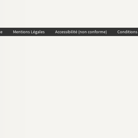
te
Mentions Légales
Accessibilité (non conforme)
Conditions 