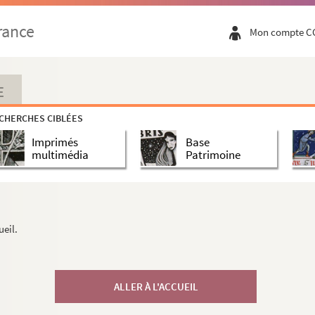
rance
Mon compte C
E
CHERCHES CIBLÉES
Imprimés
Base
multimédia
Patrimoine
ueil.
ALLER À L'ACCUEIL