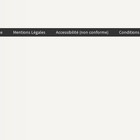
te
Mentions Légales
Accessibilité (non conforme)
Conditions 