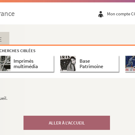
rance
Mon compte C
E
CHERCHES CIBLÉES
Imprimés
Base
multimédia
Patrimoine
ueil.
ALLER À L'ACCUEIL