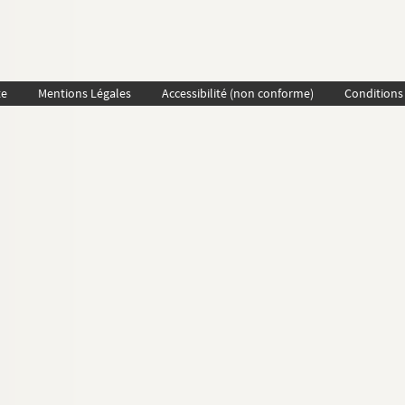
te
Mentions Légales
Accessibilité (non conforme)
Conditions 