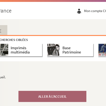
rance
Mon compte C
E
CHERCHES CIBLÉES
Imprimés
Base
multimédia
Patrimoine
ueil.
ALLER À L'ACCUEIL