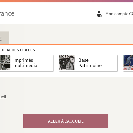
rance
Mon compte C
E
CHERCHES CIBLÉES
Imprimés
Base
multimédia
Patrimoine
ueil.
ALLER À L'ACCUEIL