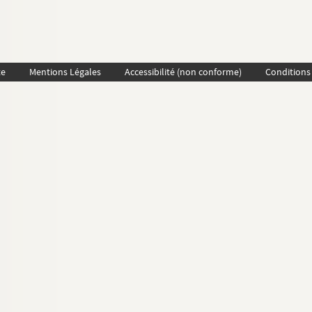
te
Mentions Légales
Accessibilité (non conforme)
Conditions 