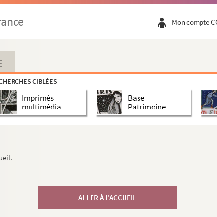
rance
Mon compte C
E
CHERCHES CIBLÉES
Imprimés
Base
multimédia
Patrimoine
ueil.
ALLER À L'ACCUEIL