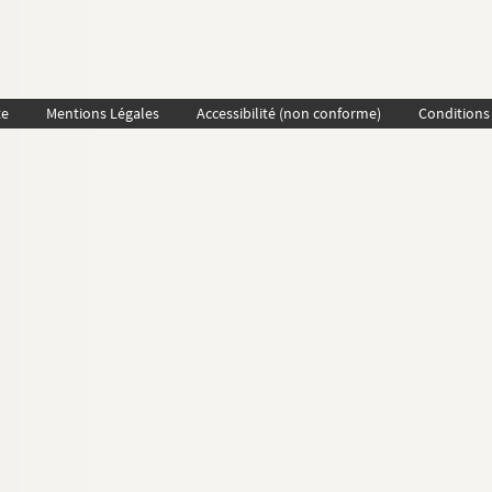
te
Mentions Légales
Accessibilité (non conforme)
Conditions 