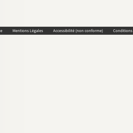
te
Mentions Légales
Accessibilité (non conforme)
Conditions 