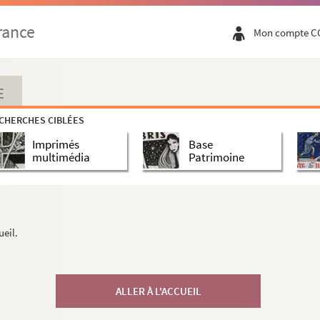
rance
Mon compte C
E
CHERCHES CIBLÉES
Imprimés
Base
multimédia
Patrimoine
ueil.
ALLER À L'ACCUEIL