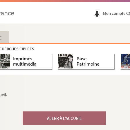
rance
Mon compte C
E
CHERCHES CIBLÉES
Imprimés
Base
multimédia
Patrimoine
ueil.
ALLER À L'ACCUEIL