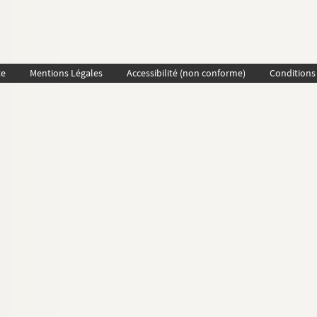
te
Mentions Légales
Accessibilité (non conforme)
Conditions 