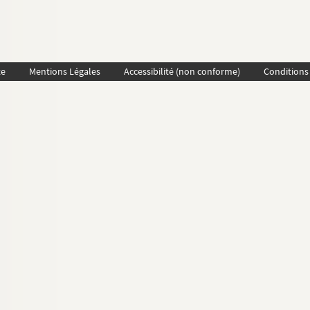
te
Mentions Légales
Accessibilité (non conforme)
Conditions 