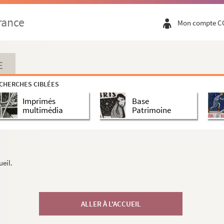
rance
Mon compte C
E
CHERCHES CIBLÉES
Imprimés
Base
multimédia
Patrimoine
ueil.
ALLER À L'ACCUEIL