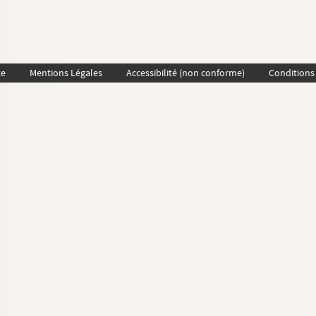
te
Mentions Légales
Accessibilité (non conforme)
Conditions 