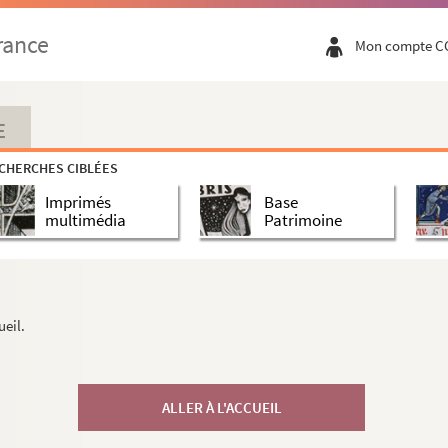
rance
Mon compte C
E
CHERCHES CIBLÉES
Imprimés
Base
multimédia
Patrimoine
ueil.
ALLER À L'ACCUEIL