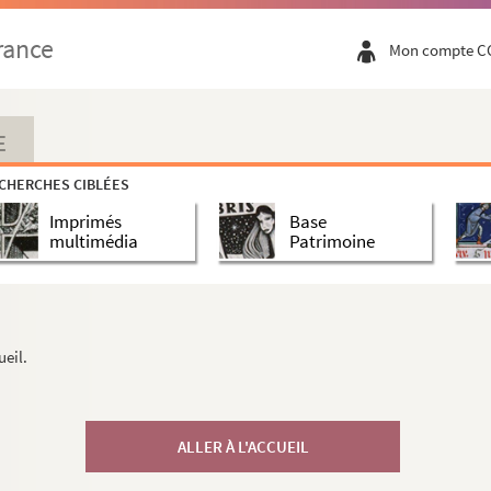
rance
Mon compte C
E
CHERCHES CIBLÉES
Imprimés
Base
multimédia
Patrimoine
ueil.
ALLER À L'ACCUEIL