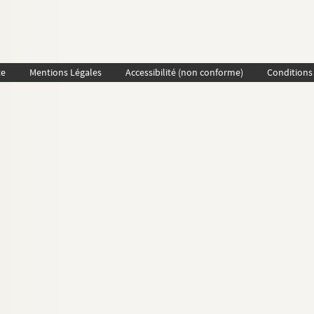
te
Mentions Légales
Accessibilité (non conforme)
Conditions 