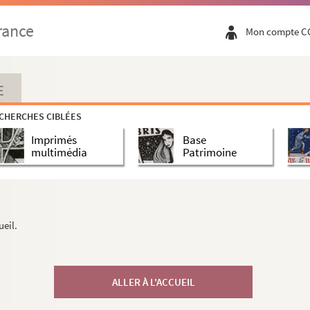
rance
Mon compte C
E
CHERCHES CIBLÉES
Imprimés
Base
multimédia
Patrimoine
ueil.
ALLER À L'ACCUEIL