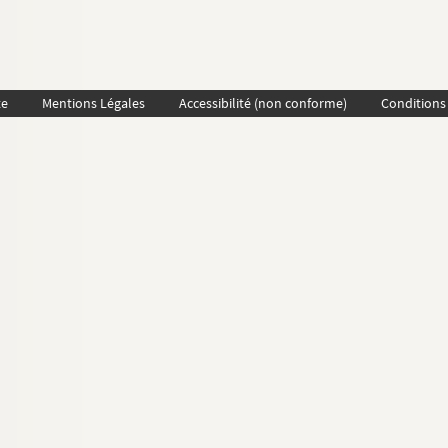
te
Mentions Légales
Accessibilité (non conforme)
Conditions 