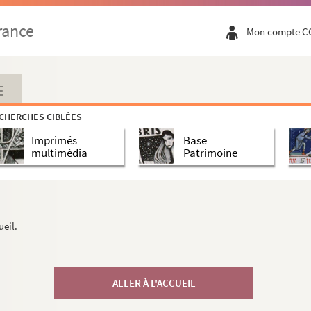
rance
Mon compte C
E
CHERCHES CIBLÉES
Imprimés
Base
multimédia
Patrimoine
ueil.
ALLER À L'ACCUEIL