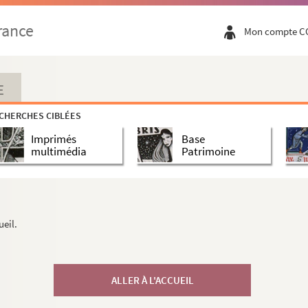
rance
Mon compte C
E
CHERCHES CIBLÉES
Imprimés
Base
multimédia
Patrimoine
ueil.
ALLER À L'ACCUEIL