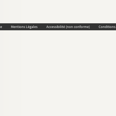
te
Mentions Légales
Accessibilité (non conforme)
Conditions 