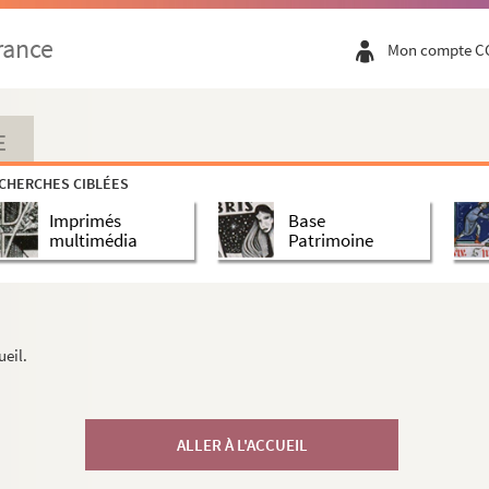
rance
Mon compte C
E
CHERCHES CIBLÉES
Imprimés
Base
multimédia
Patrimoine
ueil.
ALLER À L'ACCUEIL