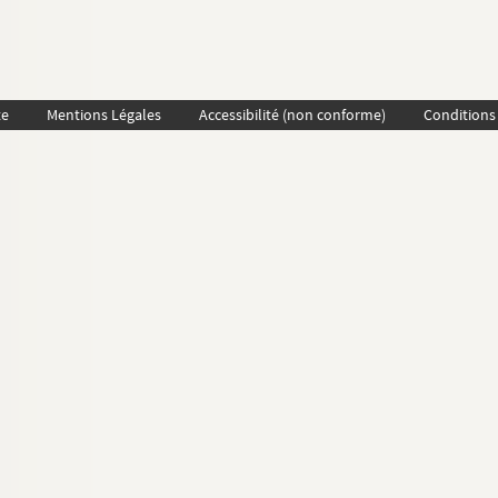
te
Mentions Légales
Accessibilité (non conforme)
Conditions 