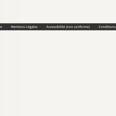
te
Mentions Légales
Accessibilité (non conforme)
Conditions 