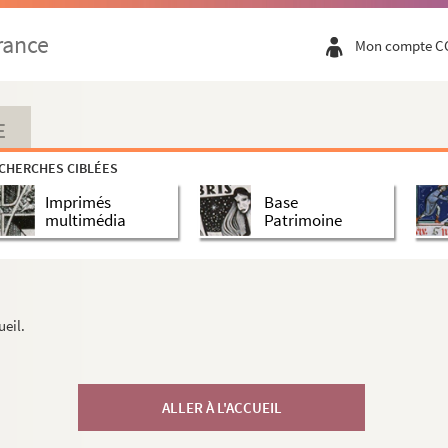
rance
Mon compte C
E
CHERCHES CIBLÉES
Imprimés
Base
multimédia
Patrimoine
ueil.
ALLER À L'ACCUEIL