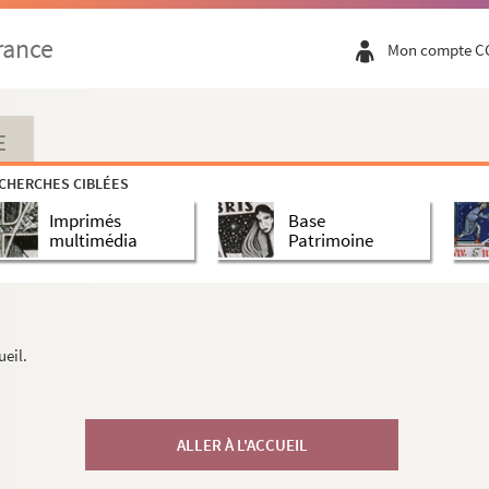
rance
Mon compte C
E
CHERCHES CIBLÉES
Imprimés
Base
multimédia
Patrimoine
ueil.
ALLER À L'ACCUEIL