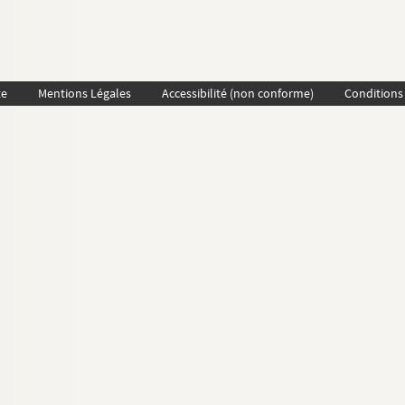
te
Mentions Légales
Accessibilité (non conforme)
Conditions 