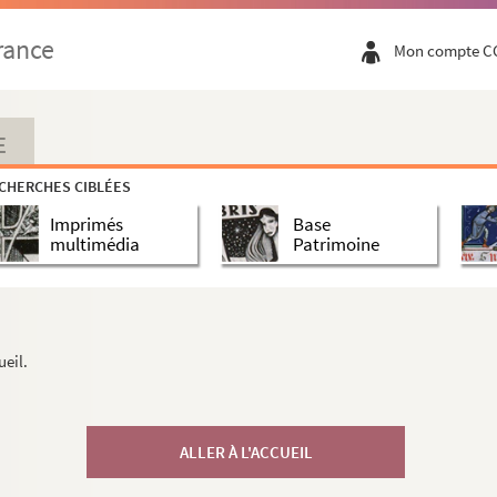
rance
Mon compte C
E
CHERCHES CIBLÉES
Imprimés
Base
multimédia
Patrimoine
ueil.
ALLER À L'ACCUEIL