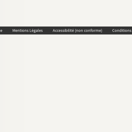
te
Mentions Légales
Accessibilité (non conforme)
Conditions 