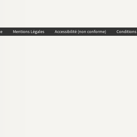
te
Mentions Légales
Accessibilité (non conforme)
Conditions 