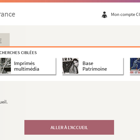
rance
Mon compte C
E
CHERCHES CIBLÉES
Imprimés
Base
multimédia
Patrimoine
ueil.
ALLER À L'ACCUEIL