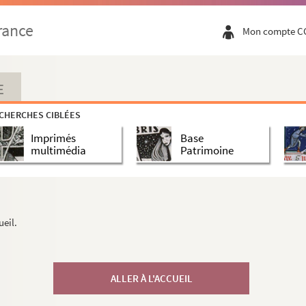
rance
Mon compte C
E
CHERCHES CIBLÉES
Imprimés
Base
multimédia
Patrimoine
ueil.
ALLER À L'ACCUEIL