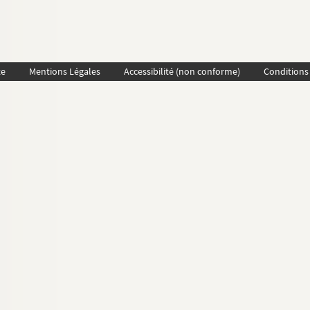
te
Mentions Légales
Accessibilité (non conforme)
Conditions 