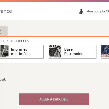
rance
Mon compte C
E
CHERCHES CIBLÉES
Imprimés
Base
multimédia
Patrimoine
ueil.
ALLER À L'ACCUEIL