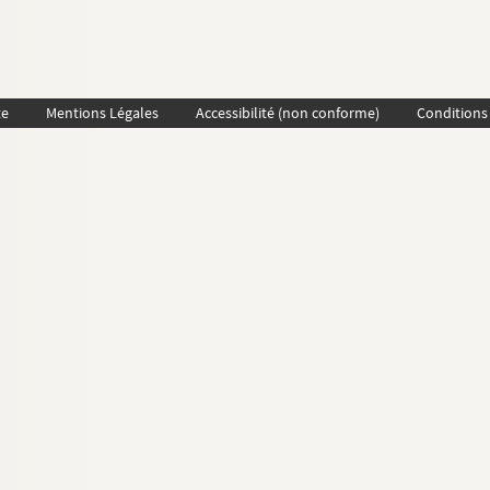
te
Mentions Légales
Accessibilité (non conforme)
Conditions 