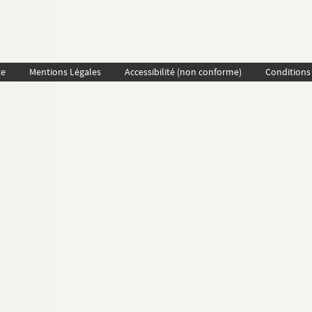
te
Mentions Légales
Accessibilité (non conforme)
Conditions 