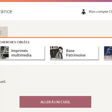
rance
Mon compte C
E
CHERCHES CIBLÉES
Imprimés
Base
multimédia
Patrimoine
ueil.
ALLER À L'ACCUEIL