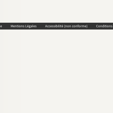
te
Mentions Légales
Accessibilité (non conforme)
Conditions 