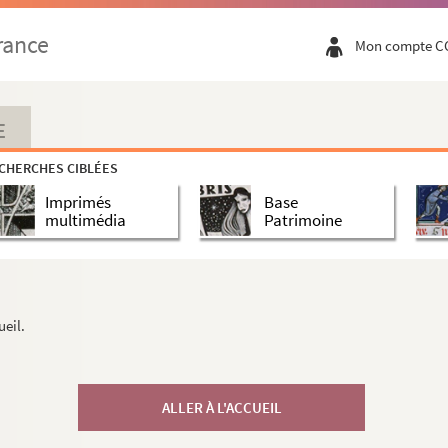
rance
Mon compte C
E
CHERCHES CIBLÉES
Imprimés
Base
multimédia
Patrimoine
ueil.
ALLER À L'ACCUEIL