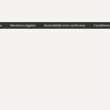
te
Mentions Légales
Accessibilité (non conforme)
Conditions 