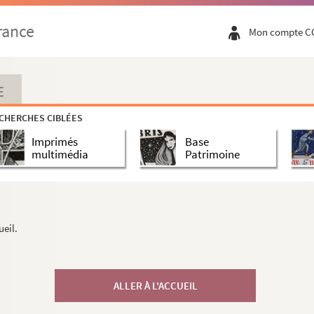
rance
Mon compte C
E
CHERCHES CIBLÉES
Imprimés
Base
multimédia
Patrimoine
ueil.
ALLER À L'ACCUEIL