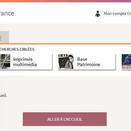
rance
Mon compte C
E
CHERCHES CIBLÉES
Imprimés
Base
multimédia
Patrimoine
ueil.
ALLER À L'ACCUEIL