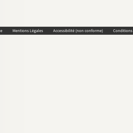
te
Mentions Légales
Accessibilité (non conforme)
Conditions 