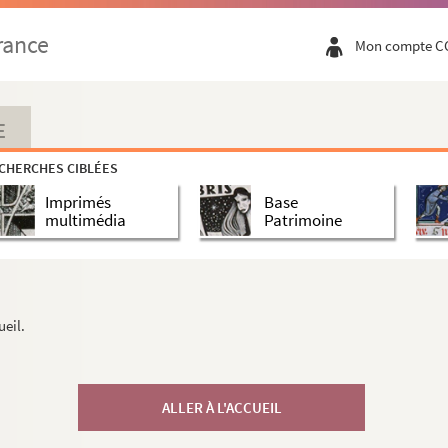
rance
Mon compte C
E
CHERCHES CIBLÉES
Imprimés
Base
multimédia
Patrimoine
ueil.
ALLER À L'ACCUEIL