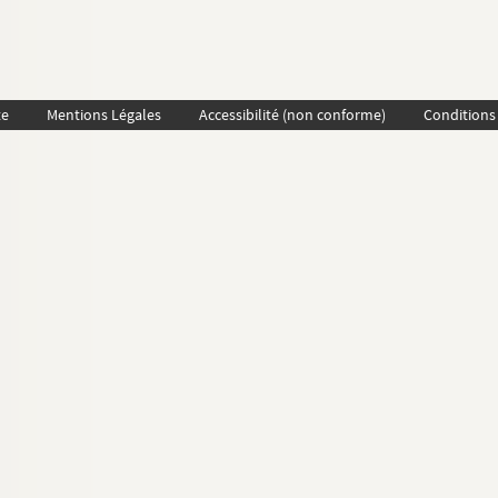
te
Mentions Légales
Accessibilité (non conforme)
Conditions 