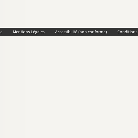
te
Mentions Légales
Accessibilité (non conforme)
Conditions 