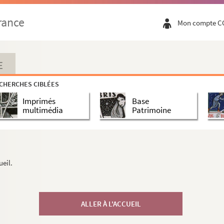
rance
Mon compte C
E
CHERCHES CIBLÉES
Imprimés
Base
multimédia
Patrimoine
ueil.
ALLER À L'ACCUEIL