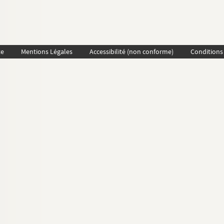
te
Mentions Légales
Accessibilité (non conforme)
Conditions 