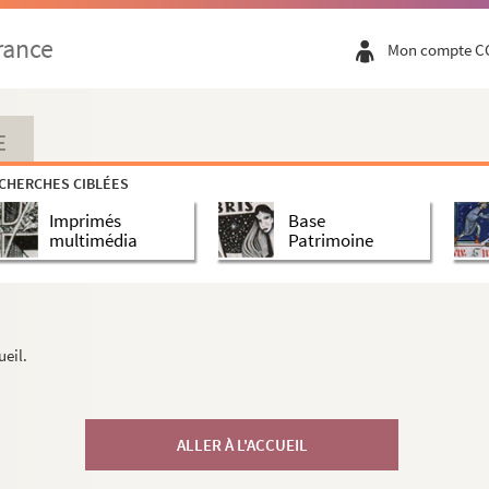
rance
Mon compte C
E
CHERCHES CIBLÉES
Imprimés
Base
multimédia
Patrimoine
ueil.
ALLER À L'ACCUEIL