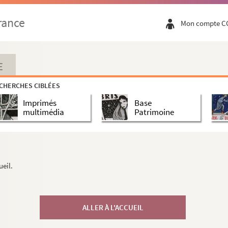
rance
Mon compte C
E
CHERCHES CIBLÉES
Imprimés
Base
multimédia
Patrimoine
ueil.
ALLER À L'ACCUEIL