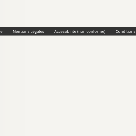
te
Mentions Légales
Accessibilité (non conforme)
Conditions 