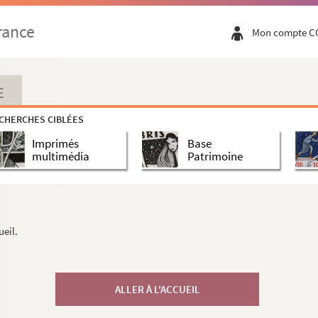
rance
Mon compte C
E
CHERCHES CIBLÉES
Imprimés
Base
multimédia
Patrimoine
ueil.
ALLER À L'ACCUEIL