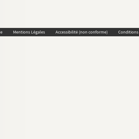
te
Mentions Légales
Accessibilité (non conforme)
Conditions 