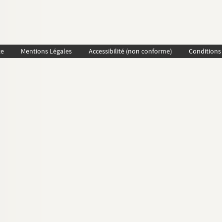
te
Mentions Légales
Accessibilité (non conforme)
Conditions 