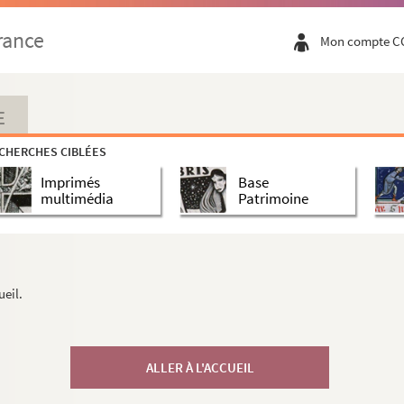
rance
Mon compte C
E
CHERCHES CIBLÉES
Imprimés
Base
multimédia
Patrimoine
ueil.
ALLER À L'ACCUEIL