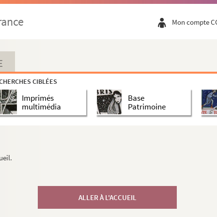
rance
Mon compte C
E
CHERCHES CIBLÉES
Imprimés
Base
multimédia
Patrimoine
ueil.
ALLER À L'ACCUEIL