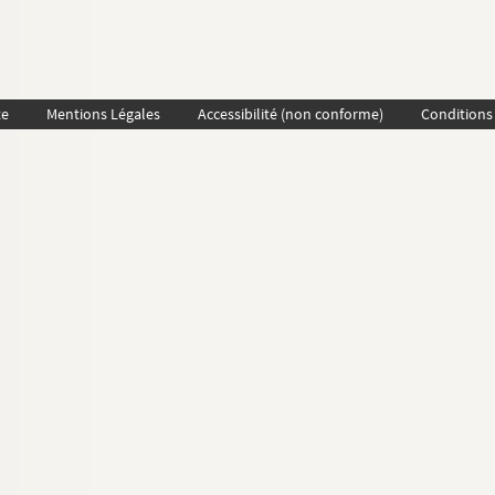
te
Mentions Légales
Accessibilité (non conforme)
Conditions 