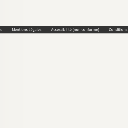
te
Mentions Légales
Accessibilité (non conforme)
Conditions 