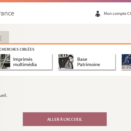
rance
Mon compte C
E
CHERCHES CIBLÉES
Imprimés
Base
multimédia
Patrimoine
ueil.
ALLER À L'ACCUEIL