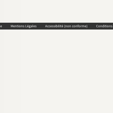
te
Mentions Légales
Accessibilité (non conforme)
Conditions 