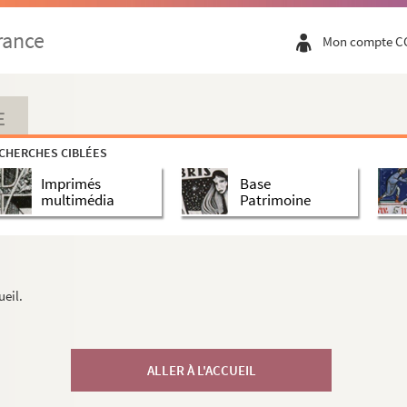
rance
Mon compte C
E
CHERCHES CIBLÉES
Imprimés
Base
multimédia
Patrimoine
ueil.
ALLER À L'ACCUEIL