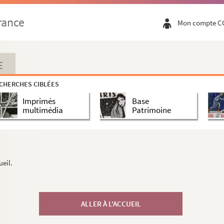
rance
Mon compte C
E
CHERCHES CIBLÉES
Imprimés
Base
multimédia
Patrimoine
ueil.
ALLER À L'ACCUEIL