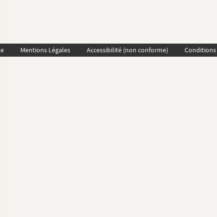
te
Mentions Légales
Accessibilité (non conforme)
Conditions 