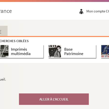
rance
Mon compte C
E
CHERCHES CIBLÉES
Imprimés
Base
multimédia
Patrimoine
ueil.
ALLER À L'ACCUEIL