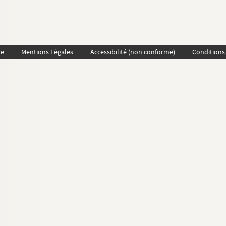
te
Mentions Légales
Accessibilité (non conforme)
Conditions 