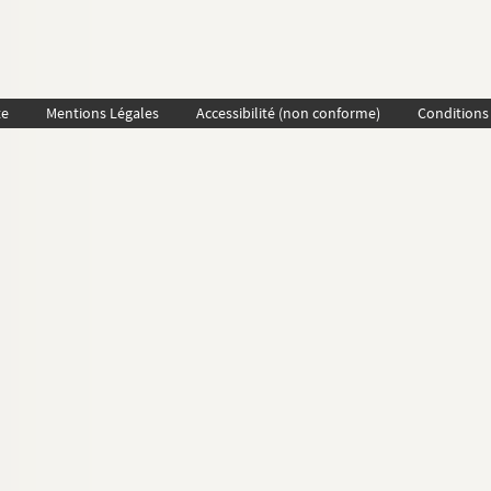
te
Mentions Légales
Accessibilité (non conforme)
Conditions 