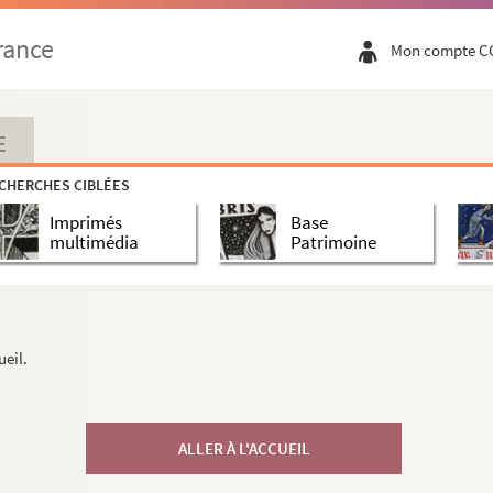
rance
Mon compte C
E
CHERCHES CIBLÉES
Imprimés
Base
multimédia
Patrimoine
ueil.
ALLER À L'ACCUEIL