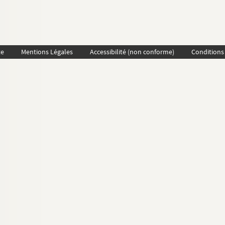
te
Mentions Légales
Accessibilité (non conforme)
Conditions 