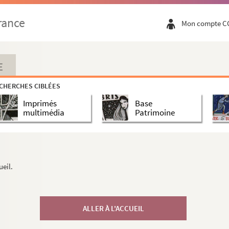
rance
Mon compte C
E
CHERCHES CIBLÉES
Imprimés
Base
multimédia
Patrimoine
ueil.
ALLER À L'ACCUEIL