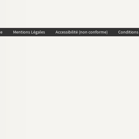
te
Mentions Légales
Accessibilité (non conforme)
Conditions 