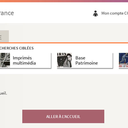
rance
Mon compte C
E
CHERCHES CIBLÉES
Imprimés
Base
multimédia
Patrimoine
ueil.
ALLER À L'ACCUEIL