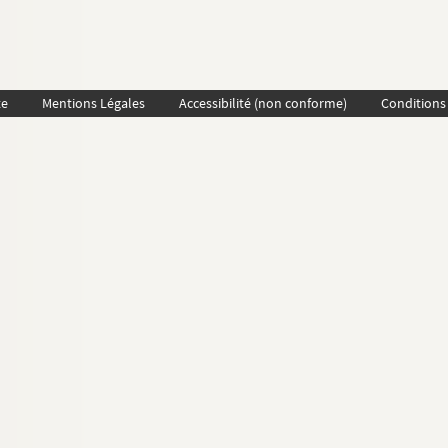
te
Mentions Légales
Accessibilité (non conforme)
Conditions 