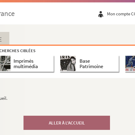
rance
Mon compte C
E
CHERCHES CIBLÉES
Imprimés
Base
multimédia
Patrimoine
ueil.
ALLER À L'ACCUEIL