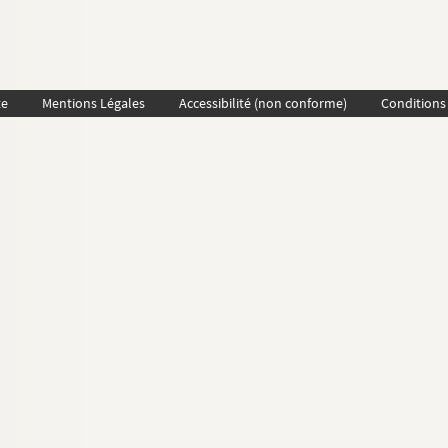
te
Mentions Légales
Accessibilité (non conforme)
Conditions 