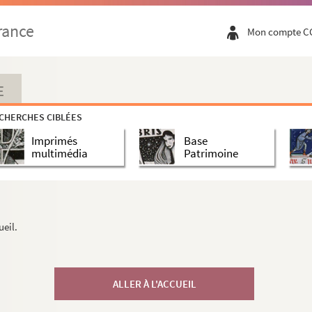
rance
Mon compte C
E
CHERCHES CIBLÉES
Imprimés
Base
multimédia
Patrimoine
ueil.
ALLER À L'ACCUEIL