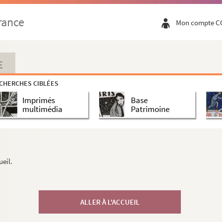
rance
Mon compte C
E
CHERCHES CIBLÉES
Imprimés
Base
multimédia
Patrimoine
ueil.
ALLER À L'ACCUEIL