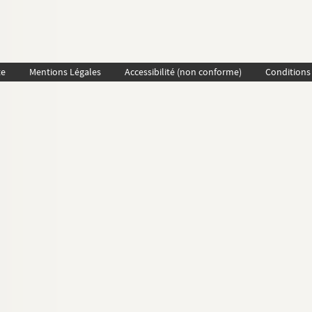
te
Mentions Légales
Accessibilité (non conforme)
Conditions 