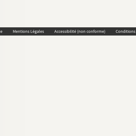
te
Mentions Légales
Accessibilité (non conforme)
Conditions 