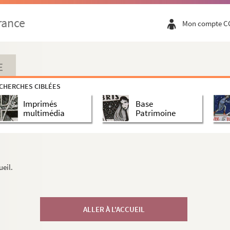
rance
Mon compte C
E
CHERCHES CIBLÉES
Imprimés
Base
multimédia
Patrimoine
ueil.
ALLER À L'ACCUEIL