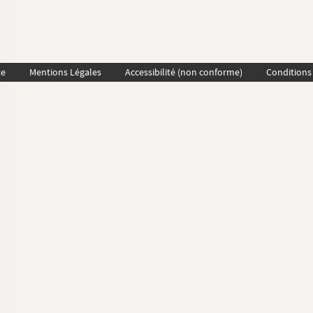
te
Mentions Légales
Accessibilité (non conforme)
Conditions 