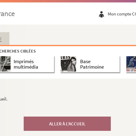
rance
Mon compte C
E
CHERCHES CIBLÉES
Imprimés
Base
multimédia
Patrimoine
ueil.
ALLER À L'ACCUEIL