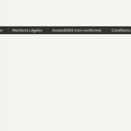
te
Mentions Légales
Accessibilité (non conforme)
Conditions 