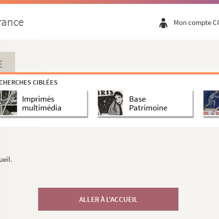
rance
Mon compte C
E
CHERCHES CIBLÉES
Imprimés
Base
multimédia
Patrimoine
ueil.
ALLER À L'ACCUEIL